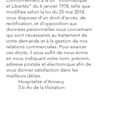
Conformément à la loi “informatique
et Libertés” du 6 janvier 1978, telle que
modifiée selon la loi du 25 mai 2018,
vous disposez d’un droit d’accès, de
rectification, et d’opposition aux
données personnelles vous concernant
qui sont nécessaires au traitement de
votre demande et à la gestion de nos
relations commerciales. Pour exercer
ces droits, il vous suffit de nous écrire
en nous indiquant votre nom, prénom,
adresse postale et électronique afin de
vous donner satisfaction dans les
meilleurs délais.
Hospitalité d'Annecy
5 b Av de la Visitation
74000 Annecy
L’Hospitalité d'Annecy est seule
destinataire de ces données. Nous
sommes susceptibles de vous adresser
des informations, si vous êtes membre
de l'association. Si vous ne souhaitez
pas recevoir ces offres, il vous suffit de
nous écrire via le formulaire de