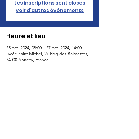
Les inscriptions sont closes
Voir d'autres événements
Heure et lieu
25 oct. 2024, 08:00 – 27 oct. 2024, 14:00
Lycée Saint Michel, 27 Fbg des Balmettes,
74000 Annecy, France
À propos de l'événement
Si vous êtes disponibles pour aider à la 
mise en place des locaux, à l'accueil des 
congressistes dans les hotels, merci de 
donner vos disponibilité 
hospitalite.annecy@gmail.com