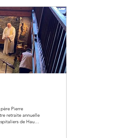
 père Pierre
e retraite annuelle
ospitaliers de Haute
 Avec humour, le
ire d'Amour entre