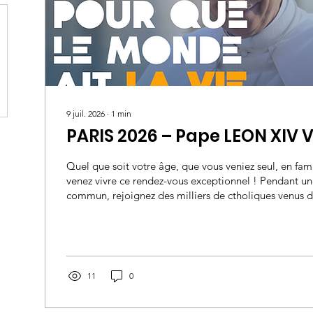
9 juil. 2026
∙
1
min
PARIS 2026 – Pape LEON XIV 
Quel que soit votre âge, que vous veniez seul, en fami
venez vivre ce rendez-vous exceptionnel ! Pendant un
commun, rejoignez des milliers de ctholiques venus d
pour vivre une expérience unique de foi, de fraternité
autour du Saint-Père Léon XIV. Samedi 26 septembre
sur la Place de la Concorde et les Champs-Élysées Av
nous rendrons grâce au cœur de Paris, unis dans une
des...
11
0