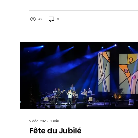
Dieu et le monde, c'est à dire nous, chrétiens... Lais
Dieu, par les autres, et par nous mêmes. Merci à la
Foyer...
42
0
9 déc. 2025
∙
1
min
Fête du Jubilé