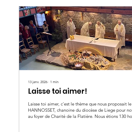
13 janv. 2026
∙
1
min
Laisse toi aimer!
Laisse toi aimer, c'est le thème que nous proposait le
HANNOSSET, chanoine du diocèse de Liege pour notr
au foyer de Charité de la Flatière. Nous étions 130 h
Savoie, de Savoie, de Belley Ars et de suisse voisine.
prédicateur nous a amenés à decouvrir la belle histo