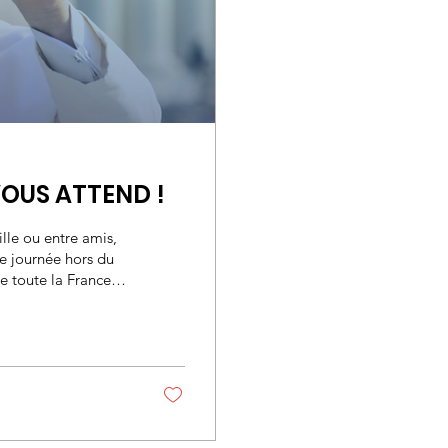
VOUS ATTEND !
lle ou entre amis,
e journée hors du
e toute la France
 et d'espérance
 Messe solennelle
ec le Saint-Père,
 même foi avec