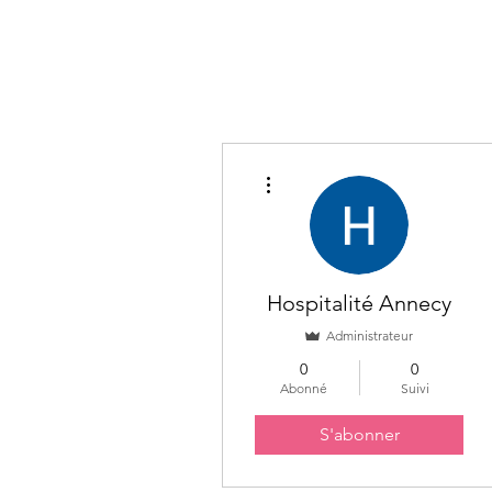
Accueil
Activ
Plus d'actions
Hospitalité Annecy
Administrateur
0
0
Abonné
Suivi
S'abonner