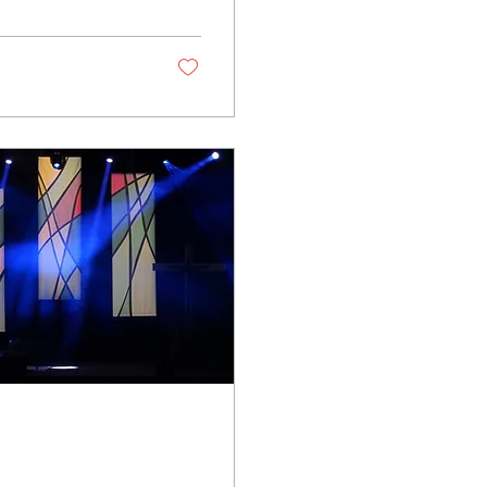
sons nous aimer par
 communauté du