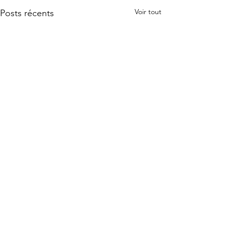
Voir tout
Posts récents
Commentaires
Fête du Jubilé
Laisse toi aimer!